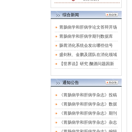
综合新闻
胃肠病学和肝病学论文答辩开场
白（男人喝醉酒
胃肠病学和肝病学期刊数据库
（胃肠病学和肝病
肠胃消化系统会发出哪些信号
盛剑秋、金鹏及团队在消化领域
国际知名期刊发
【世界说】研究:酗酒问题因新
冠疫情加剧 美国患
通知公告
《胃肠病学和肝病学杂志》投稿
方式
《胃肠病学和肝病学杂志》数据
库收录影响力
《胃肠病学和肝病学杂志》期刊
栏目设置
《胃肠病学和肝病学杂志》杂志
社刊物宗旨
《胃肠病学和肝病学杂志》编辑