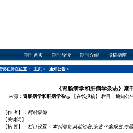
期刊首页
期刊导读
期刊介绍
投稿指南
您现在所在位置：
主页
>
通知公告
>
《胃肠病学和肝病学杂志》期
来源：
胃肠病学和肝病学杂志
【在线投稿】
栏目：
通知公
【作 者】：
网站采编
【关键词】：
【摘 要】：
栏目设置： 本刊信息,其他论著,综述,个案报道,专题