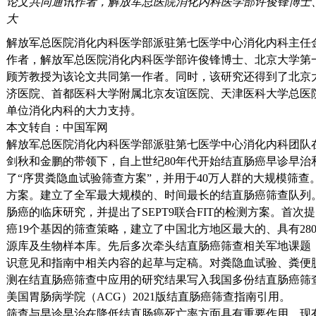
论文共同通讯作者，解放军总医院消化内科医学部许俊锋博士
大
解放军总医院消化内科医学部派驻第七医学中心消化内科主任
作者，解放军总医院消化内科医学部许俊锋博士、北京大学第
顾芳教授为该论文共同第一作者。同时，该研究还得到了北京
济医院、首都医科大学附属北京友谊医院、天津医科大学总医
单位消化内科的大力支持。
本文转自：中国军网
解放军总医院消化内科医学部派驻第七医学中心消化内科团队
剑秋和金鹏的带领下，自上世纪80年代开始结直肠癌早诊早治
了“序贯粪隐血试验筛查方案”，并用于40万人群的大规模筛
方案。建立了全军最大规模的、时间最长的结直肠癌筛查队列。
肠癌的临床研究，并提出了SEPT9联合FIT的检测方案。首
癌19个基因的筛查策略，建立了中国北方地区最大的、具有28
源库及生物样本库。先后多次牵头结直肠癌筛查相关军地课题
识意见和指南中相关内容的起草与定稿。对粪隐血试验、粪便脱落
测在结直肠癌筛查中应用的研究结果写入我国多份结直肠癌筛查
美国胃肠病学院（ACG）2021版结直肠癌筛查指南引用。
筛查与早诊早治在降低结直肠癌死亡率方面具有重要作用。现