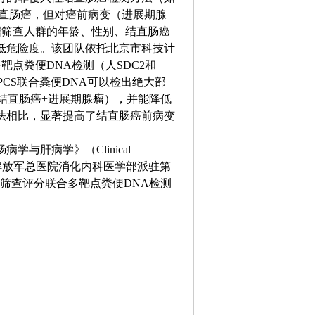
结直肠癌，但对癌前病变（进展期腺
据筛查人群的年龄、性别、结直肠癌
低危险度。该团队依托北京市科技计
靶点粪便DNA检测（人SDC2和
PCS联合粪便DNA可以检出绝大部
瘤（结直肠癌+进展期腺瘤），并能降低
法相比，显著提高了结直肠癌前病变
与肝病学》（Clinical
Top）在线发表解放军总医院消化内科医学部派驻第
筛查评分联合多靶点粪便DNA检测