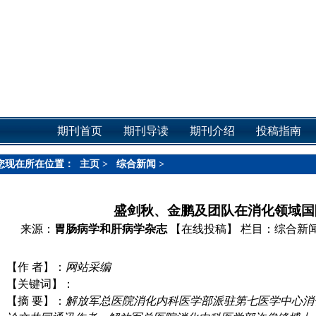
期刊首页
期刊导读
期刊介绍
投稿指南
您现在所在位置：
主页
>
综合新闻
>
盛剑秋、金鹏及团队在消化领域国
来源：
胃肠病学和肝病学杂志
【在线投稿】
栏目：
综合新
【作 者】：
网站采编
【关键词】：
【摘 要】：
解放军总医院消化内科医学部派驻第七医学中心消