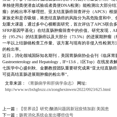
单独使用粪便潜血试验或者粪便DNA检测）能检测出大部分
瘤）的检出率不够理想。亚太结直肠癌筛查评分（APCS）根
家族史和是否吸烟，将患结直肠癌的风险分为高危险度和中、
划重大课题，通过多中心横断面研究，首次评估了APCS联合多
SFRP基因甲基化）在结直肠肿瘤筛查中的价值。研究发现，A
分（95.2%）的结直肠癌以及大部分（73.5%）的进展期肿
一半以上结肠镜检查工作量。该方案与现有的非侵入性检测方
的检出率。
近日，消化领域国际知名期刊，美国胃肠病协会会刊《临床胃肠病学
Gastroenterology and Hepatology，IF=13.6，1区
七医学中心盛剑秋、金鹏教授团队重要研究成果“亚太结直肠癌
可提高结直肠进展期肿瘤的检出率”。
文章来源：
《胃肠病学和肝病学杂志》
网址:
http://www.wcbxhgbxzz.cn/zonghexinwen/2022/0923/625.html
上一篇：
【世界说】研究:酗酒问题因新冠疫情加剧 美国患
下一篇：
肠胃消化系统会发出哪些信号