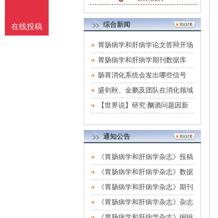
综合新闻
在线投稿
胃肠病学和肝病学论文答辩开场
白（男人喝醉酒
胃肠病学和肝病学期刊数据库
（胃肠病学和肝病
肠胃消化系统会发出哪些信号
盛剑秋、金鹏及团队在消化领域
国际知名期刊发
【世界说】研究:酗酒问题因新
冠疫情加剧 美国患
通知公告
《胃肠病学和肝病学杂志》投稿
方式
《胃肠病学和肝病学杂志》数据
库收录影响力
《胃肠病学和肝病学杂志》期刊
栏目设置
《胃肠病学和肝病学杂志》杂志
社刊物宗旨
《胃肠病学和肝病学杂志》编辑